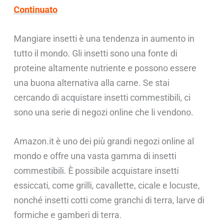
Continuato
Mangiare insetti è una tendenza in aumento in
tutto il mondo. Gli insetti sono una fonte di
proteine ​​altamente nutriente e possono essere
una buona alternativa alla carne. Se stai
cercando di acquistare insetti commestibili, ci
sono una serie di negozi online che li vendono.
Amazon.it è uno dei più grandi negozi online al
mondo e offre una vasta gamma di insetti
commestibili. È possibile acquistare insetti
essiccati, come grilli, cavallette, cicale e locuste,
nonché insetti cotti come granchi di terra, larve di
formiche e gamberi di terra.