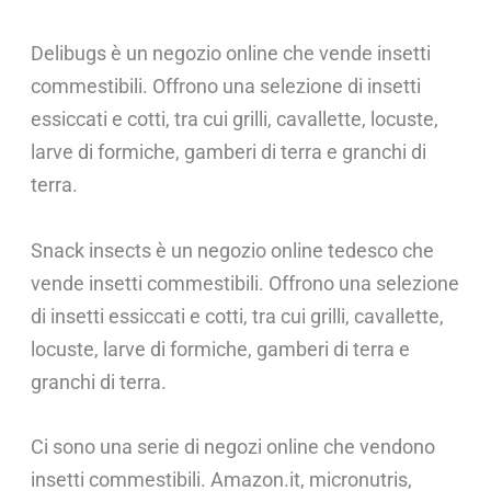
Delibugs è un negozio online che vende insetti
commestibili. Offrono una selezione di insetti
essiccati e cotti, tra cui grilli, cavallette, locuste,
larve di formiche, gamberi di terra e granchi di
terra.
Snack insects è un negozio online tedesco che
vende insetti commestibili. Offrono una selezione
di insetti essiccati e cotti, tra cui grilli, cavallette,
locuste, larve di formiche, gamberi di terra e
granchi di terra.
Ci sono una serie di negozi online che vendono
insetti commestibili. Amazon.it, micronutris,