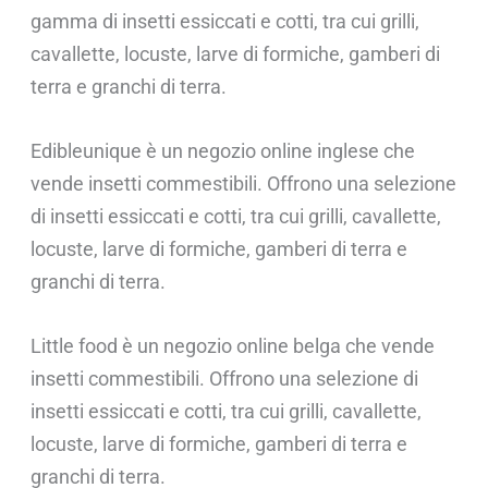
gamma di insetti essiccati e cotti, tra cui grilli,
cavallette, locuste, larve di formiche, gamberi di
terra e granchi di terra.
Edibleunique è un negozio online inglese che
vende insetti commestibili. Offrono una selezione
di insetti essiccati e cotti, tra cui grilli, cavallette,
locuste, larve di formiche, gamberi di terra e
granchi di terra.
Little food è un negozio online belga che vende
insetti commestibili. Offrono una selezione di
insetti essiccati e cotti, tra cui grilli, cavallette,
locuste, larve di formiche, gamberi di terra e
granchi di terra.