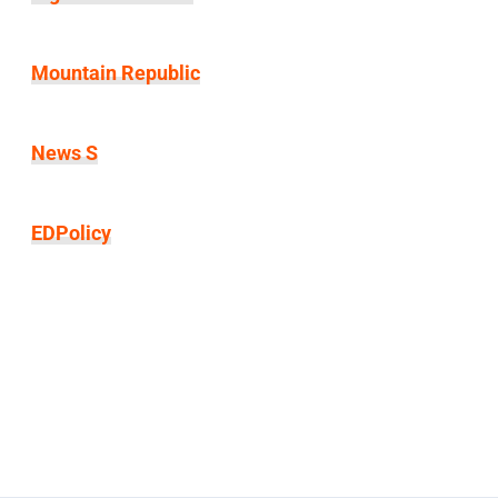
Mountain Republic
News S
EDPolicy