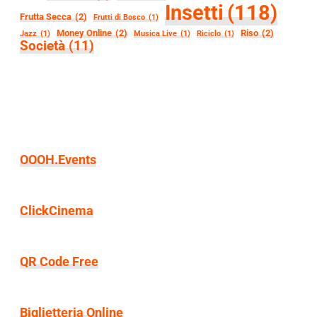
Insetti
(118)
Frutta Secca
(2)
Frutti di Bosco
(1)
Money Online
(2)
Riso
(2)
Jazz
(1)
Musica Live
(1)
Riciclo
(1)
Società
(11)
OOOH.Events
ClickCinema
QR Code Free
Biglietteria Online