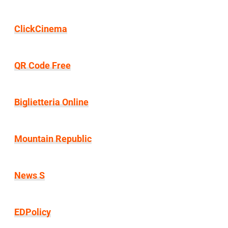
ClickCinema
QR Code Free
Biglietteria Online
Mountain Republic
News S
EDPolicy