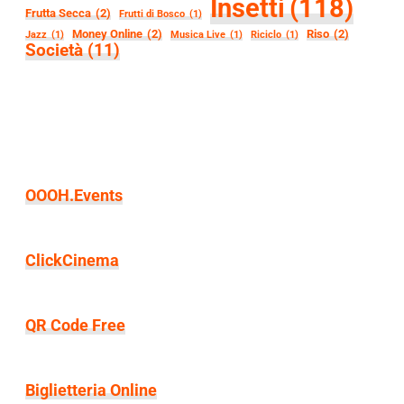
Insetti
(118)
Frutta Secca
(2)
Frutti di Bosco
(1)
Money Online
(2)
Riso
(2)
Jazz
(1)
Musica Live
(1)
Riciclo
(1)
Società
(11)
OOOH.Events
ClickCinema
QR Code Free
Biglietteria Online