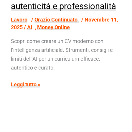
autenticità e professionalità
Lavoro
/
Orazio Continuato
/
Novembre 11,
2025
/
AI
,
Money Online
Scopri come creare un CV moderno con
l’intelligenza artificiale. Strumenti, consigli e
limiti dell’AI per un curriculum efficace,
autentico e curato.
Creare
Leggi tutto »
un
CV
con
l’AI:
tra
autenticità
e