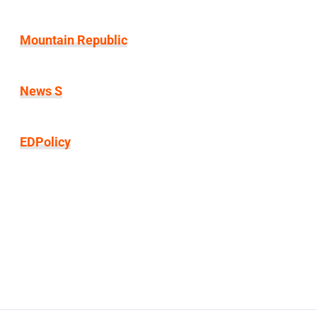
Mountain Republic
News S
EDPolicy