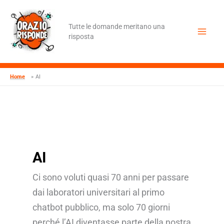
Vai
al
contenuto
Tutte le domande meritano una
risposta
Home
AI
AI
Ci sono voluti quasi 70 anni per passare
dai laboratori universitari al primo
chatbot pubblico, ma solo 70 giorni
perché l’AI diventasse parte della nostra