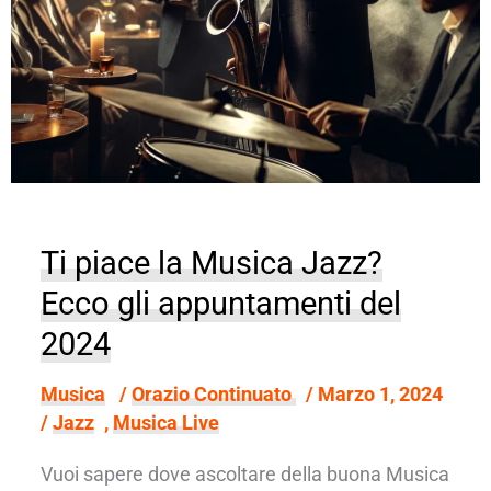
Ti piace la Musica Jazz?
Ecco gli appuntamenti del
2024
Musica
/
Orazio Continuato
/
Marzo 1, 2024
/
Jazz
,
Musica Live
Vuoi sapere dove ascoltare della buona Musica