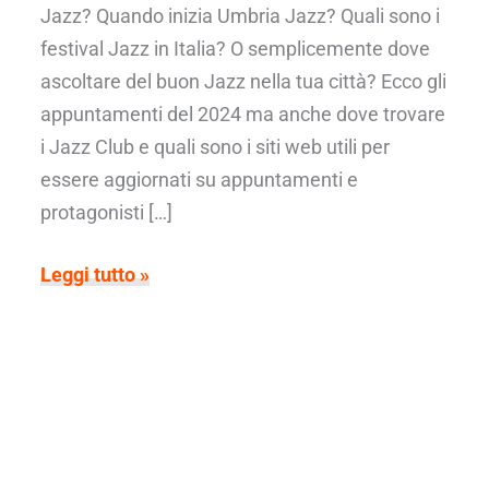
Jazz? Quando inizia Umbria Jazz? Quali sono i
festival Jazz in Italia? O semplicemente dove
ascoltare del buon Jazz nella tua città? Ecco gli
appuntamenti del 2024 ma anche dove trovare
i Jazz Club e quali sono i siti web utili per
essere aggiornati su appuntamenti e
protagonisti […]
Ti
Leggi tutto »
piace
la
Musica
Jazz?
Ecco
gli
appuntamenti
del
2024