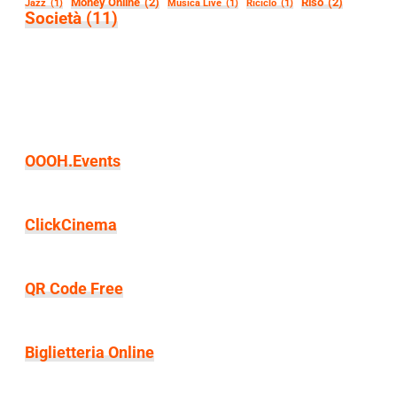
Money Online
(2)
Riso
(2)
Jazz
(1)
Musica Live
(1)
Riciclo
(1)
Società
(11)
OOOH.Events
ClickCinema
QR Code Free
Biglietteria Online