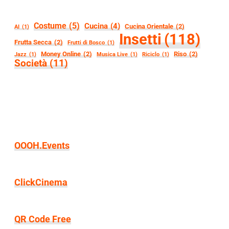
Costume
(5)
Cucina
(4)
Cucina Orientale
(2)
AI
(1)
Insetti
(118)
Frutta Secca
(2)
Frutti di Bosco
(1)
Money Online
(2)
Riso
(2)
Jazz
(1)
Musica Live
(1)
Riciclo
(1)
Società
(11)
OOOH.Events
ClickCinema
QR Code Free