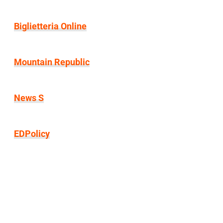
Biglietteria Online
Mountain Republic
News S
EDPolicy