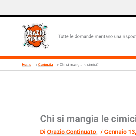
Vai
al
contenuto
Tutte le domande meritano una rispos
Home
Curiosità
Chi si mangia le cimici?
Chi si mangia le cimic
Di
Orazio Continuato
/
Gennaio 13