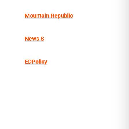
Mountain Republic
News S
EDPolicy