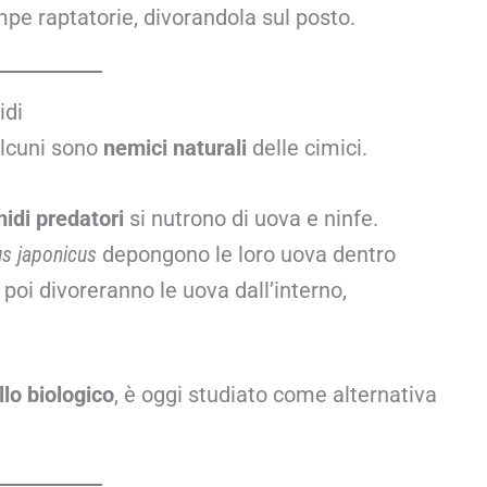
mpe raptatorie, divorandola sul posto.
idi
 alcuni sono
nemici naturali
delle cimici.
idi predatori
si nutrono di uova e ninfe.
us japonicus
depongono le loro uova dentro
e poi divoreranno le uova dall’interno,
llo biologico
, è oggi studiato come alternativa