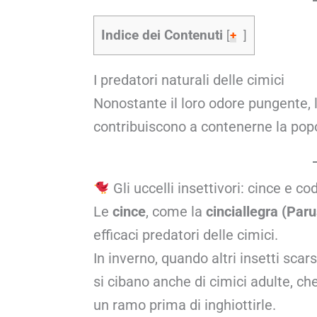
Indice dei Contenuti
[
+
]
I predatori naturali delle cimici
Nonostante il loro odore pungente, 
contribuiscono a contenerne la popol
Gli uccelli insettivori: cince e co
Le
cince
, come la
cinciallegra (Par
efficaci predatori delle cimici.
In inverno, quando altri insetti sca
si cibano anche di cimici adulte, c
un ramo prima di inghiottirle.