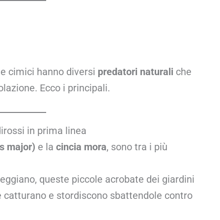
le cimici hanno diversi
predatori naturali
che
azione. Ecco i principali.
dirossi in prima linea
us major)
e la
cincia mora
, sono tra i più
rseggiano, queste piccole acrobate dei giardini
he catturano e stordiscono sbattendole contro