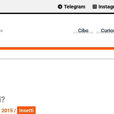
Telegram
Instag
Cibo
Curio
ta
i?
, 2015
/
Insetti