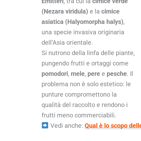
Emitteri
, tra cui la
cimice verde
(Nezara viridula)
e la
cimice
asiatica (Halyomorpha halys)
,
una specie invasiva originaria
dell’Asia orientale.
Si nutrono della linfa delle piante,
pungendo frutti e ortaggi come
pomodori
,
mele
,
pere
e
pesche
. Il
problema non è solo estetico: le
punture compromettono la
qualità del raccolto e rendono i
frutti meno commerciabili.
Vedi anche:
Qual è lo scopo dell