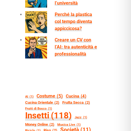
l’università
Perché la plastica
col tempo diventa
appiccicosa?
Creare un CV con
l’AI: tra autenticità e
professionalità
Costume
(5)
Cucina
(4)
AI
(1)
Cucina Orientale
(2)
Frutta Secca
(2)
Frutti di Bosco
(1)
Insetti
(118)
Jazz
(1)
Money Online
(2)
Musica Live
(1)
Società
(11)
Riso
(2)
Riciclo
(1)