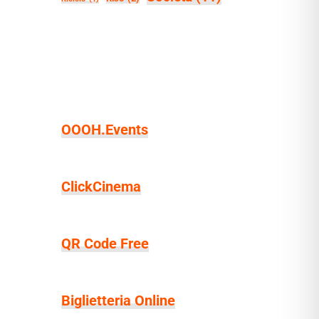
OOOH.Events
ClickCinema
QR Code Free
Biglietteria Online