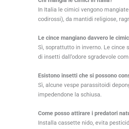
Chi mangia le cimici in Italia?
In Italia le cimici vengono mangiate
codirossi), da mantidi religiose, ragn
Le cince mangiano davvero le cimic
Sì, soprattutto in inverno. Le cince 
di insetti dall’odore sgradevole com
Esistono insetti che si possono cons
Sì, alcune vespe parassitoidi depong
impedendone la schiusa.
Come posso attirare i predatori natu
Installa cassette nido, evita pestici