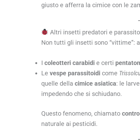
giusto e afferra la cimice con le za
Altri insetti predatori e parassito
Non tutti gli insetti sono “vittime”:
I
coleotteri carabidi
e certi
pentatom
Le
vespe parassitoidi
come
Trissolc
quelle della
cimice asiatica
: le larv
impedendo che si schiudano.
Questo fenomeno, chiamato
contro
naturale ai pesticidi.