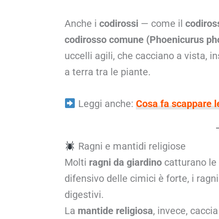
Anche i
codirossi
— come il
codiros
codirosso comune (Phoenicurus ph
uccelli agili, che cacciano a vista, i
a terra tra le piante.
Leggi anche:
Cosa fa scappare l
Ragni e mantidi religiose
Molti
ragni da giardino
catturano le 
difensivo delle cimici è forte, i ragn
digestivi.
La
mantide religiosa
, invece, cacci