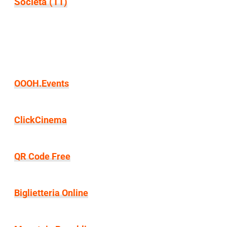
Società
(11)
OOOH.Events
ClickCinema
QR Code Free
Biglietteria Online