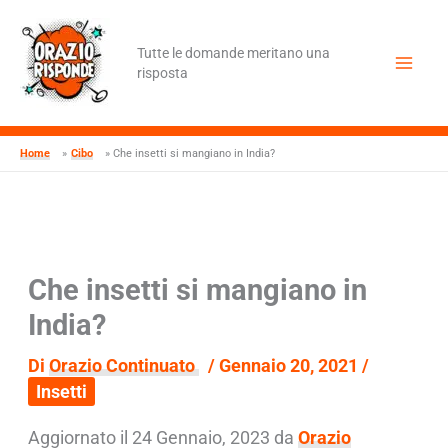
Vai
al
contenuto
Tutte le domande meritano una
risposta
Home
Cibo
Che insetti si mangiano in India?
Che insetti si mangiano in
India?
Di
Orazio Continuato
/
Gennaio 20, 2021
/
Insetti
Aggiornato il 24 Gennaio, 2023 da
Orazio